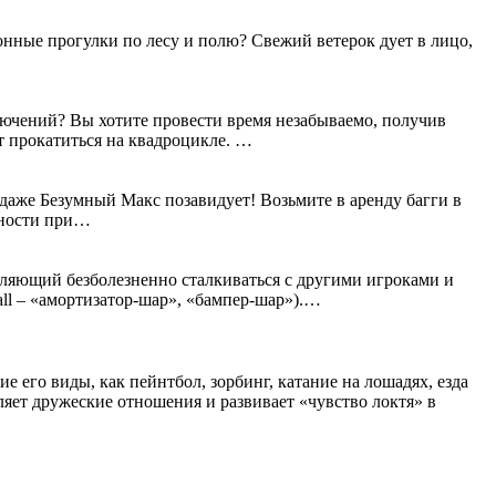
нные прогулки по лесу и полю? Свежий ветерок дует в лицо,
лючений? Вы хотите провести время незабываемо, получив
т прокатиться на квадроцикле.
…
даже Безумный Макс позавидует! Возьмите в аренду багги в
сности при…
оляющий безболезненно сталкиваться с другими игроками и
all – «амортизатор-шар», «бампер-шар»).…
его виды, как пейнтбол, зорбинг, катание на лошадях, езда
пляет дружеские отношения и развивает «чувство локтя» в