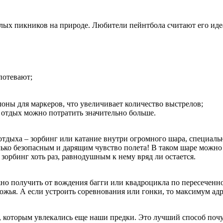
елых пикников на природе. Любители пейнтбола считают его иде
потевают;
лоны для маркеров, что увеличивает количество выстрелов;
 отдых можно потратить значительно больше.
тдыха – зорбинг или катание внутри огромного шара, специаль
ько безопасным и дарящим чувство полета! В таком шаре можно д
зорбинг хоть раз, равнодушным к нему вряд ли остается.
жно получить от вождения багги или квадроцикла по пересеченно
ожья. А если устроить соревнования или гонки, то максимум ад
которым увлекались еще наши предки. Это лучший способ почувс