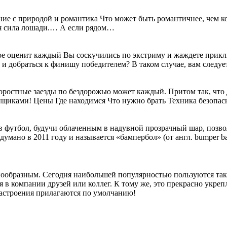
ие с природой и романтика Что может быть романтичнее, чем ко
ая сила лошади.… А если рядом…
рое оценит каждый Вы соскучились по экстриму и жаждете прик
и добраться к финишу победителем? В таком случае, вам следуе
оростные заезды по бездорожью может каждый. Притом так, что 
онщиками!
Цены Где находимся Что нужно брать Техника безопа
в футбол, будучи облаченным в надувной прозрачный шар, позв
мано в 2011 году и называется «бампербол» (от англ. bumper b
образным. Сегодня наибольшей популярностью пользуются такие 
я в компании друзей или коллег. К тому же, это прекрасно укре
астроения прилагаются по умолчанию!