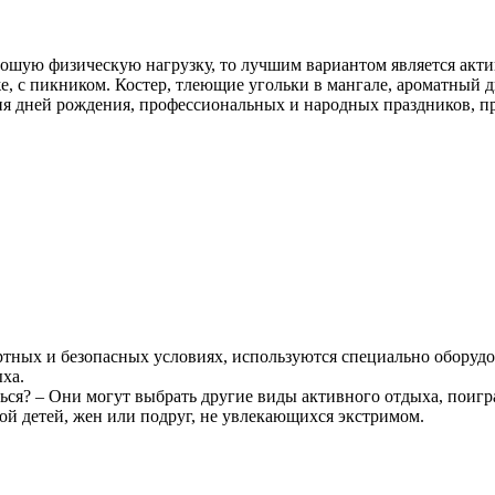
ошую физическую нагрузку, то лучшим вариантом является акти
же, с пикником. Костер, тлеющие угольки в мангале, ароматны
ия дней рождения, профессиональных и народных праздников, п
ртных и безопасных условиях, используются специально оборуд
ха.
ться? – Они могут выбрать другие виды активного отдыха, поигр
й детей, жен или подруг, не увлекающихся экстримом.