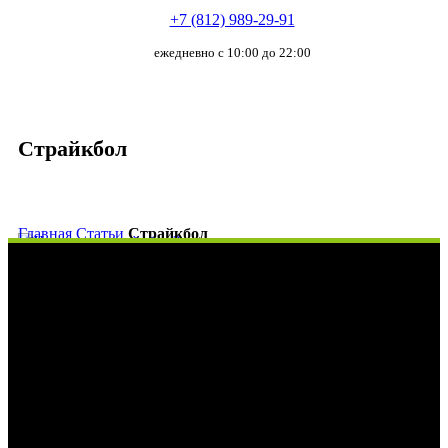
+7 (812) 989-29-91
ежедневно с 10:00 до 22:00
Страйкбол
Главная
Статьи
Страйкбол
Что такое страйкбол?
27/
04
Эта командная, военно-спортивная игра пришла в Россию
во второй половине 1990-х годов, а в 2004 году началась
официальная
организация игр в страйкбол
. Свое
название она получила от английских слов «strike» (удар) и
«ball» (шар). Цель игры – поражение противников
пластиковыми шарами из ручного стрелкового оружия и
выполнение заданий в согласии с определенными