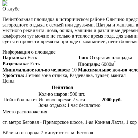
О клубе
Пейнтбольная площадка в историческом районе Ольгино предст
загородного отдыха с семьей или друзьями. Шатры и мангалы 
местного реквизита: дома, бочки, машины и различные дерев
комфортом тут можно не только в теплое время года, для зимн
суеты и провести время на природе с компанией, пейнтбольная
Информация о площадке
Парковка:
Есть
Тип:
Открытая площадка
²
Раздевалка
: Есть
Площадь:
6000м
Минимальное кол-во человек:
10
Максимальное кол-во чел
Удобства:
Летняя зона отдыха, Раздевалка, туалет, мангал
Цены
Пейнтбол
Кол-во шаров: 500 шт.
Пейнтбол пакет
Игровое время: 2 часа
2000 руб.
Зона отдыха: 1 час бесплатно
Место расположения
ст. метро Беговая - Приморское шоссе, 1-ая Конная Лахта, 1 кор
Вблизи от города 7 минут от ст. м. Беговая