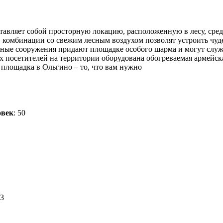
авляет собой просторную локацию, расположенную в лесу, среди
в комбинации со свежим лесным воздухом позволят устроить чу
янные сооружения придают площадке особого шарма и могут слу
их посетителей на территории оборудована обогреваемая армейска
 площадка в Ольгино – то, что вам нужно
овек
: 50
 3